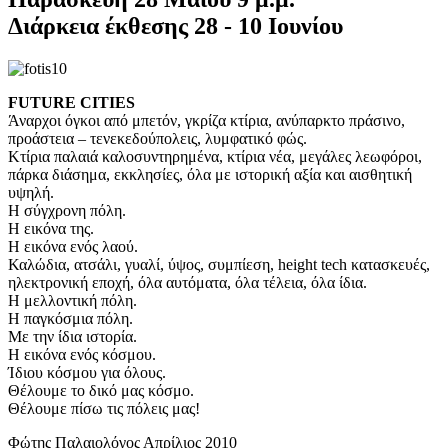
Διάρκεια έκθεσης 28 - 10 Ιουνίου
FUTURE CITIES
Άναρχοι όγκοι από μπετόν, γκρίζα κτίρια, ανύπαρκτο πράσινο,
προάστεια – τενεκεδούπολεις, λυμφατικό φώς.
Κτίρια παλαιά καλοσυντηρημένα, κτίρια νέα, μεγάλες λεωφόροι,
πάρκα διάσημα, εκκλησίες, όλα με ιστορική αξία και αισθητική
υψηλή.
Η σύγχρονη πόλη.
Η εικόνα της.
Η εικόνα ενός λαού.
Καλώδια, ατσάλι, γυαλί, ύψος, συμπίεση, height tech κατασκευές,
ηλεκτρονική εποχή, όλα αυτόματα, όλα τέλεια, όλα ίδια.
Η μελλοντική πόλη.
Η παγκόσμια πόλη.
Με την ίδια ιστορία.
Η εικόνα ενός κόσμου.
Ίδιου κόσμου για όλους.
Θέλουμε το δικό μας κόσμο.
Θέλουμε πίσω τις πόλεις μας!
Φώτης Παλαιολόγος Απρίλιος 2010