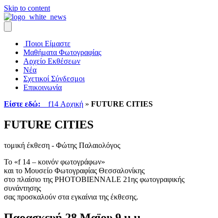
Skip to content
Ποιοι Είμαστε
Μαθήματα Φωτογραφίας
Αρχείο Εκθέσεων
Νέα
Σχετικοί Σύνδεσμοι
Επικοινωνία
Είστε εδώ:
f14 Αρχική
»
FUTURE CITIES
FUTURE CITIES
τομική έκθεση - Φώτης Παλαιολόγος
Το «f 14 – κοινόν φωτογράφων»
και το Μουσείο Φωτογραφίας Θεσσαλονίκης
στο πλαίσιο της PHOTOBIENNALE 21ης φωτογραφικής
συνάντησης
σας προσκαλούν στα εγκαίνια της έκθεσης.
Παρασκευή 28 Μαϊου 9 μ.μ.